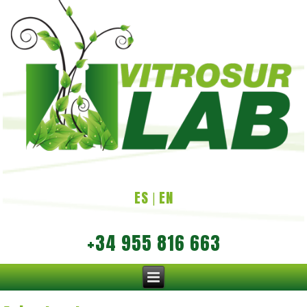
ES
EN
|
+34 955 816 663